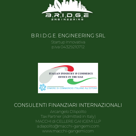
B.R.I.D.G.E. ENGINEERING SRL
Startup Innovativa
p.iva 04329210712
CONSULENTI FINANZIARI INTERNAZIONALI
Arcangelo D'Apolito
Tax Partner (Admitted in Italy)
MACCHI di CELLERE GANGEMI LLP
a.dapolito@macchi-gangemi.com
www.macchi-gangemi.com