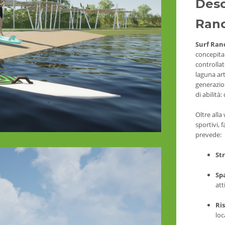
Desc
Ran
Surf Ran
concepita 
controllat
laguna art
generazion
di abilità:
Oltre alla
sportivi, 
prevede:
St
Sp
att
Ris
loca