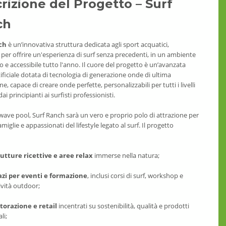
rizione del Progetto – Surf
ch
ch
è un’innovativa struttura dedicata agli sport acquatici,
per offrire un'esperienza di surf senza precedenti, in un ambiente
o e accessibile tutto l'anno. Il cuore del progetto è un’avanzata
ificiale dotata di tecnologia di generazione onde di ultima
e, capace di creare onde perfette, personalizzabili per tutti i livelli
 dai principianti ai surfisti professionisti.
 wave pool, Surf Ranch sarà un vero e proprio polo di attrazione per
famiglie e appassionati del lifestyle legato al surf. Il progetto
rutture ricettive e aree relax
immerse nella natura;
azi per eventi e formazione
, inclusi corsi di surf, workshop e
ività outdoor;
torazione e retail
incentrati su sostenibilità, qualità e prodotti
li;