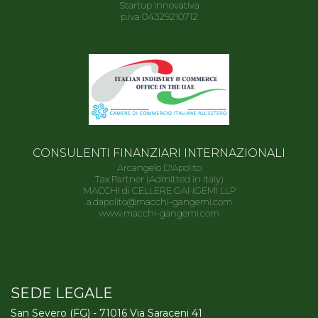
Startup Innovativa
p.iva 04329210712
CONSULENTI FINANZIARI INTERNAZIONALI
Arcangelo D'Apolito
Tax Partner (Admitted in Italy)
MACCHI di CELLERE GANGEMI LLP
a.dapolito@macchi-gangemi.com
www.macchi-gangemi.com
SEDE LEGALE
San Severo (FG) - 71016 Via Saraceni 41