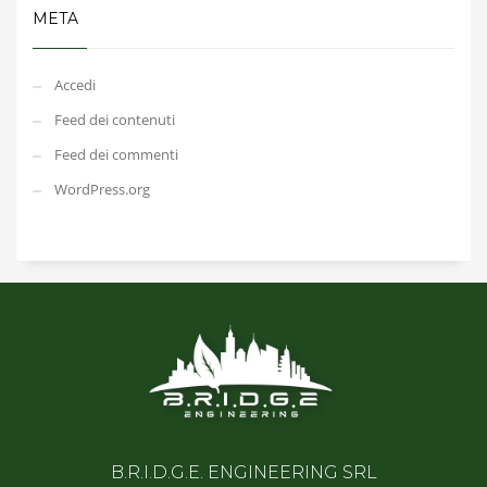
META
Accedi
Feed dei contenuti
Feed dei commenti
WordPress.org
B.R.I.D.G.E. ENGINEERING SRL