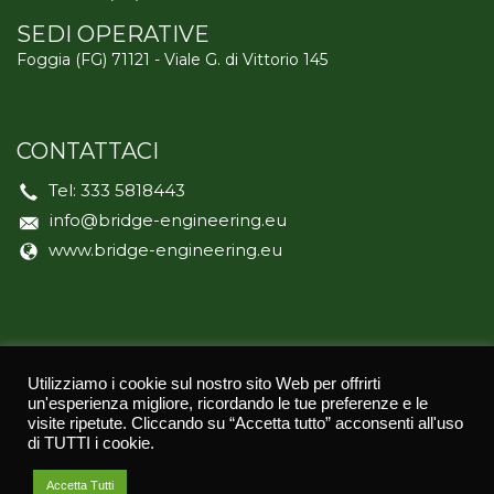
SEDI OPERATIVE
Foggia (FG) 71121 - Viale G. di Vittorio 145
CONTATTACI
Tel:
333 5818443
info@bridge-engineering.eu
www.bridge-engineering.eu
Utilizziamo i cookie sul nostro sito Web per offrirti
un'esperienza migliore, ricordando le tue preferenze e le
© 2021
BRIDGE ENGINEERING
| TUTTI I DIRITTI RISERVATI
visite ripetute. Cliccando su “Accetta tutto” acconsenti all'uso
| PRIVACY POLICY | CREDITS:
ASERNET
di TUTTI i cookie.
Accetta Tutti