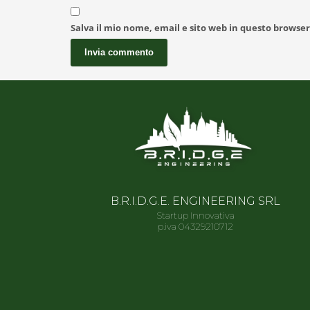
Salva il mio nome, email e sito web in questo browse
B.R.I.D.G.E. ENGINEERING SRL
Startup Innovativa
p.iva 04329210712