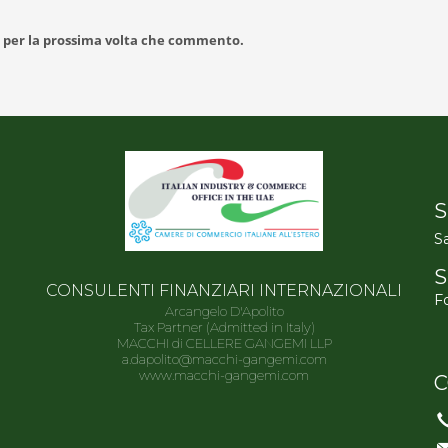
r per la prossima volta che commento.
S
Sa
S
CONSULENTI FINANZIARI INTERNAZIONALI
Fo
Arcangelo D'Apolito
Tax Partner (Admitted in Italy)
MACCHI di CELLERE GANGEMI LLP
a.dapolito@macchi-gangemi.com
www.macchi-gangemi.com
C