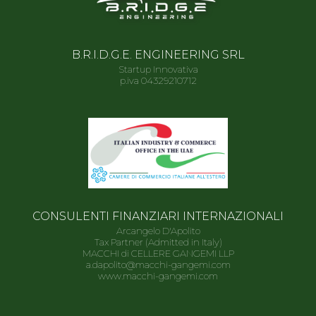
B.R.I.D.G.E. ENGINEERING SRL
Startup Innovativa
p.iva 04329210712
CONSULENTI FINANZIARI INTERNAZIONALI
Arcangelo D'Apolito
Tax Partner (Admitted in Italy)
MACCHI di CELLERE GANGEMI LLP
a.dapolito@macchi-gangemi.com
www.macchi-gangemi.com