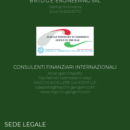
B.R.I.D.G.E. ENGINEERING SRL
Startup Innovativa
p.iva 04329210712
CONSULENTI FINANZIARI INTERNAZIONALI
Arcangelo D'Apolito
Tax Partner (Admitted in Italy)
MACCHI di CELLERE GANGEMI LLP
a.dapolito@macchi-gangemi.com
www.macchi-gangemi.com
SEDE LEGALE