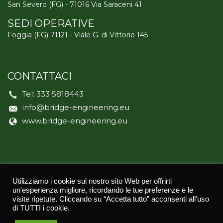
San Severo (FG) - 71016 Via Saraceni 41
SEDI OPERATIVE
Foggia (FG) 71121 - Viale G. di Vittorio 145
CONTATTACI
Tel:
333 5818443
info@bridge-engineering.eu
www.bridge-engineering.eu
Utilizziamo i cookie sul nostro sito Web per offrirti
un'esperienza migliore, ricordando le tue preferenze e le
© 2021
BRIDGE ENGINEERING
| TUTTI I DIRITTI RISERVATI
visite ripetute. Cliccando su “Accetta tutto” acconsenti all'uso
| PRIVACY POLICY | CREDITS:
ASERNET
di TUTTI i cookie.