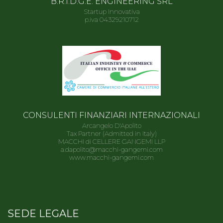
B.R.I.D.G.E. ENGINEERING SRL
Startup Innovativa
p.iva 04329210712
CONSULENTI FINANZIARI INTERNAZIONALI
Arcangelo D'Apolito
Tax Partner (Admitted in Italy)
MACCHI di CELLERE GANGEMI LLP
a.dapolito@macchi-gangemi.com
www.macchi-gangemi.com
SEDE LEGALE