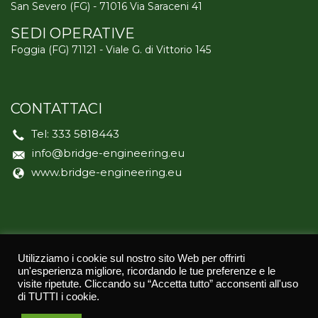
San Severo (FG) - 71016 Via Saraceni 41
SEDI OPERATIVE
Foggia (FG) 71121 - Viale G. di Vittorio 145
CONTATTACI
Tel:
333 5818443
info@bridge-engineering.eu
www.bridge-engineering.eu
Utilizziamo i cookie sul nostro sito Web per offrirti
un'esperienza migliore, ricordando le tue preferenze e le
© 2021
BRIDGE ENGINEERING
| TUTTI I DIRITTI RISERVATI
visite ripetute. Cliccando su “Accetta tutto” acconsenti all'uso
| PRIVACY POLICY | CREDITS:
ASERNET
di TUTTI i cookie.