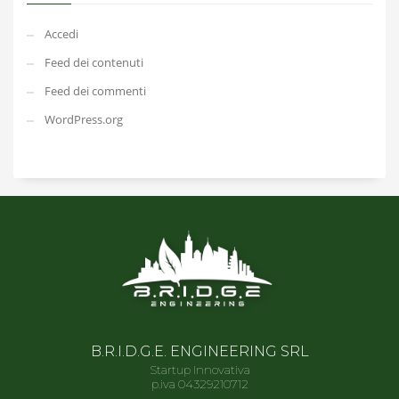
Accedi
Feed dei contenuti
Feed dei commenti
WordPress.org
B.R.I.D.G.E. ENGINEERING SRL
Startup Innovativa
p.iva 04329210712