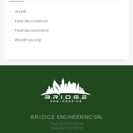
Accedi
Feed dei contenuti
Feed dei commenti
WordPress.org
B.R.I.D.G.E. ENGINEERING SRL
Startup Innovativa
p.iva 04329210712