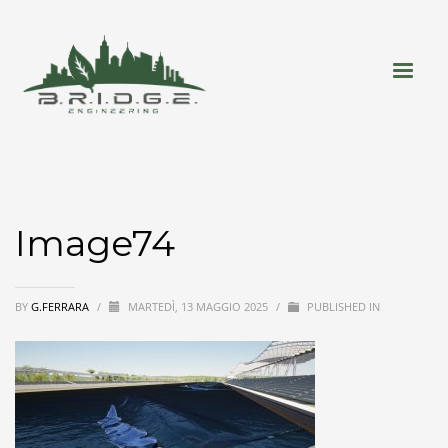
Image74
BY
G.FERRARA
/
MARTEDÌ, 13 MAGGIO 2025
/
PUBLISHED IN