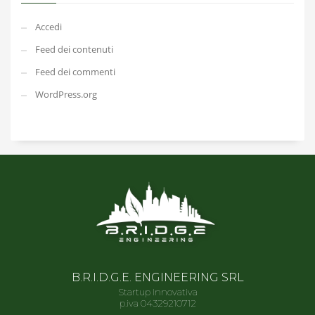
Accedi
Feed dei contenuti
Feed dei commenti
WordPress.org
B.R.I.D.G.E. ENGINEERING SRL
Startup Innovativa
p.iva 04329210712