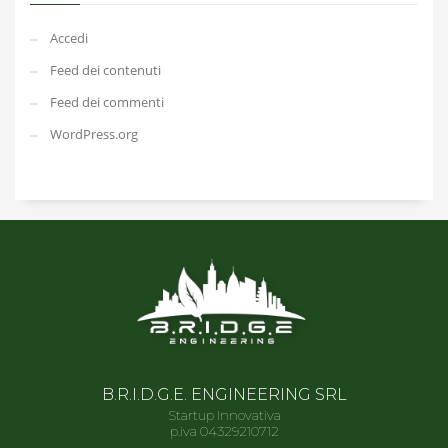
Accedi
Feed dei contenuti
Feed dei commenti
WordPress.org
B.R.I.D.G.E. ENGINEERING SRL
Startup Innovativa
p.iva 04329210712