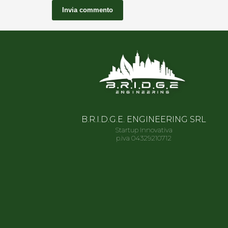
B.R.I.D.G.E. ENGINEERING SRL
Startup Innovativa
p.iva 04329210712