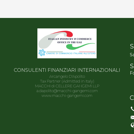
S
Sa
S
CONSULENTI FINANZIARI INTERNAZIONALI
Fo
Arcangelo D'Apolito
Tax Partner (Admitted in Italy)
MACCHI di CELLERE GANGEMI LLP
a.dapolito@macchi-gangemi.com
www.macchi-gangemi.com
C