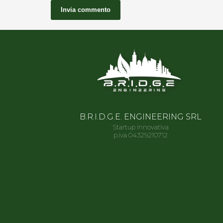
B.R.I.D.G.E. ENGINEERING SRL
Startup Innovativa
p.iva 04329210712