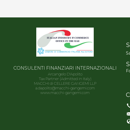
S
Sa
S
CONSULENTI FINANZIARI INTERNAZIONALI
Fo
Arcangelo D'Apolito
Tax Partner (Admitted in Italy)
MACCHI di CELLERE GANGEMI LLP
a.dapolito@macchi-gangemi.com
www.macchi-gangemi.com
C