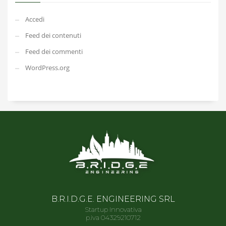
Accedi
Feed dei contenuti
Feed dei commenti
WordPress.org
B.R.I.D.G.E. ENGINEERING SRL
Startup Innovativa
p.iva 04329210712