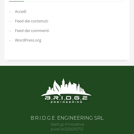
Accedi
Feed dei contenuti
Feed dei commenti
WordPress.org
B.R.I.D.G.E. ENGINEERING SRL
Startup Innovativa
p.iva 04329210712