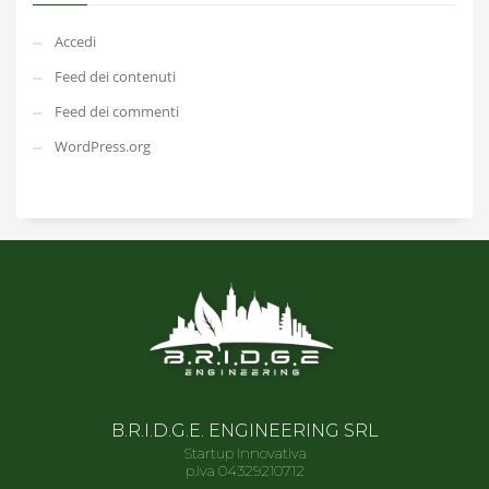
Accedi
Feed dei contenuti
Feed dei commenti
WordPress.org
B.R.I.D.G.E. ENGINEERING SRL
Startup Innovativa
p.iva 04329210712