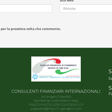
Sito web
r per la prossima volta che commento.
S
Sa
S
CONSULENTI FINANZIARI INTERNAZIONALI
Fo
Arcangelo D'Apolito
Tax Partner (Admitted in Italy)
MACCHI di CELLERE GANGEMI LLP
a.dapolito@macchi-gangemi.com