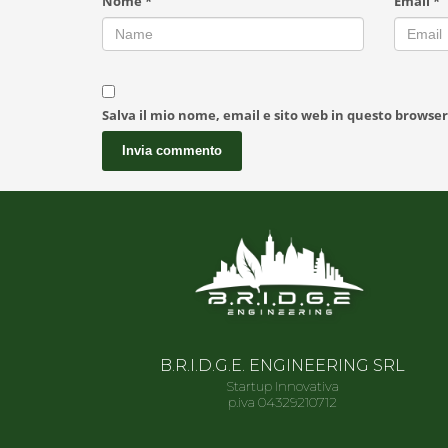
Nome
*
Email
*
Salva il mio nome, email e sito web in questo browse
B.R.I.D.G.E. ENGINEERING SRL
Startup Innovativa
p.iva 04329210712