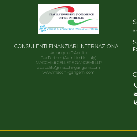
S
Sa
S
CONSULENTI FINANZIARI INTERNAZIONALI
Fo
Arcangelo D'Apolito
Tax Partner (Admitted in Italy)
MACCHI di CELLERE GANGEMI LLP
a.dapolito@macchi-gangemi.com
www.macchi-gangemi.com
C