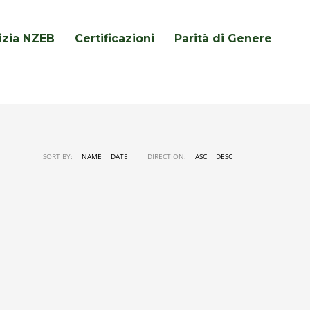
lizia NZEB
Certificazioni
Parità di Genere
SORT BY:
NAME
DATE
DIRECTION:
ASC
DESC