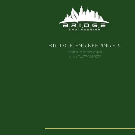
B.R.I.D.G.E. ENGINEERING SRL
Startup Innovativa
p.iva 04329210712