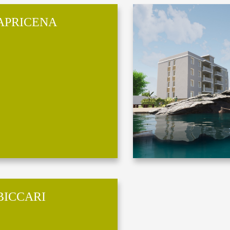
APRICENA
BICCARI