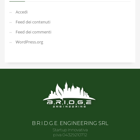
Accedi
Feed dei contenuti
Feed dei commenti
WordPress.org
B.R.I.D.G.E. ENGINEERING SRL
Startup Innovativa
p.iva 04329210712