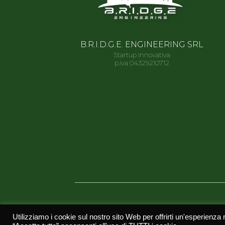
B.R.I.D.G.E. ENGINEERING SRL
Startup Innovativa
p.iva 04329210712
© 2021
BRIDGE ENGINEERING
| TUTTI I DIRITTI RISE
Utilizziamo i cookie sul nostro sito Web per offrirti un'esperienza 