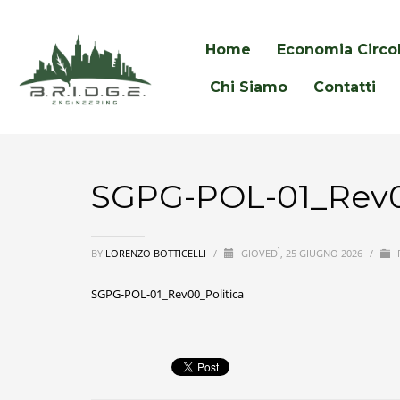
Home
Economia Circo
Chi Siamo
Contatti
SGPG-POL-01_Rev0
BY
LORENZO BOTTICELLI
/
GIOVEDÌ, 25 GIUGNO 2026
/
SGPG-POL-01_Rev00_Politica