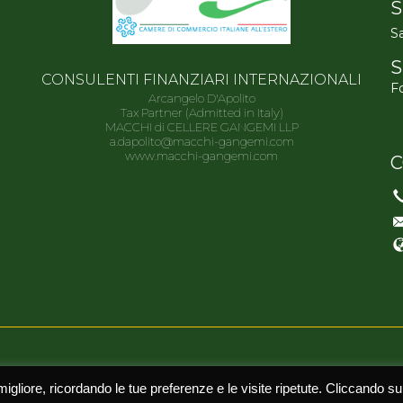
S
Sa
S
CONSULENTI FINANZIARI INTERNAZIONALI
Fo
Arcangelo D'Apolito
Tax Partner (Admitted in Italy)
MACCHI di CELLERE GANGEMI LLP
a.dapolito@macchi-gangemi.com
www.macchi-gangemi.com
C
RVATI | PRIVACY POLICY | CREDITS:
ASERNET
migliore, ricordando le tue preferenze e le visite ripetute. Cliccando su