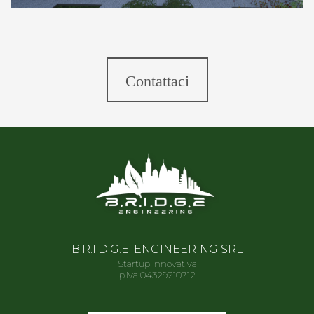
Contattaci
B.R.I.D.G.E. ENGINEERING SRL
Startup Innovativa
p.iva 04329210712