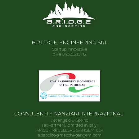
B.R.I.D.G.E. ENGINEERING SRL
Startup Innovativa
p.iva 04329210712
CONSULENTI FINANZIARI INTERNAZIONALI
Arcangelo D'Apolito
Tax Partner (Admitted in Italy)
MACCHI di CELLERE GANGEMI LLP
a.dapolito@macchi-gangemi.com