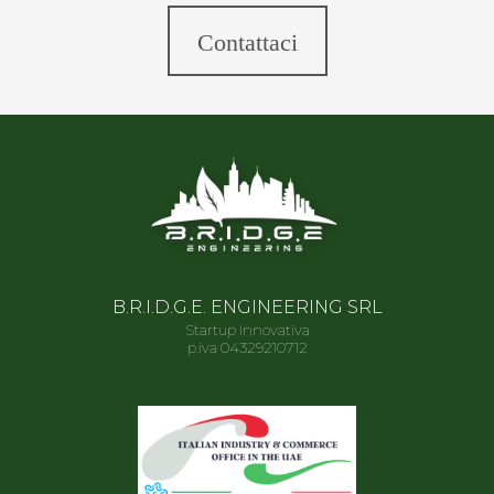
Contattaci
B.R.I.D.G.E. ENGINEERING SRL
Startup Innovativa
p.iva 04329210712